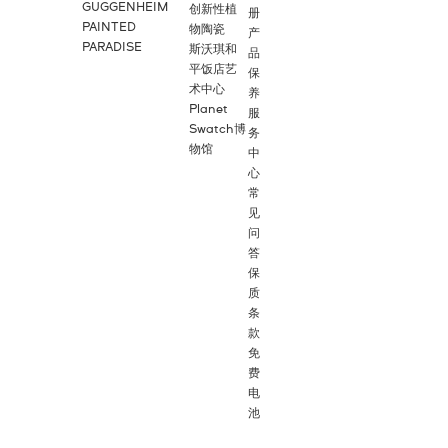
GUGGENHEIM
创新性植
册
PAINTED
物陶瓷
产
PARADISE
斯沃琪和
品
平饭店艺
保
术中心
养
Planet
服
Swatch博
务
物馆
中
心
常
见
问
答
保
质
条
款
免
费
电
池