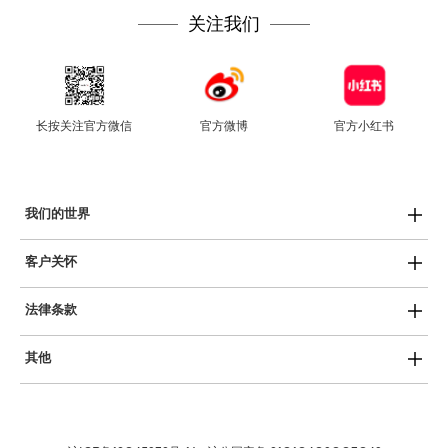
关注我们
长按关注官方微信
官方微博
官方小红书
我们的世界
Swatch热爱艺术
客户关怀
Swatch运动员
用户手册
SISTEM51
法律条款
产品保养
创新性植物陶瓷
隐私政策
服务中心
斯沃琪和平饭店艺术中心
其他
COOKIE声明
常见问答
Planet Swatch博物馆
最新消息
使用条款
保质条款
就业机会
销售条件
免费电池