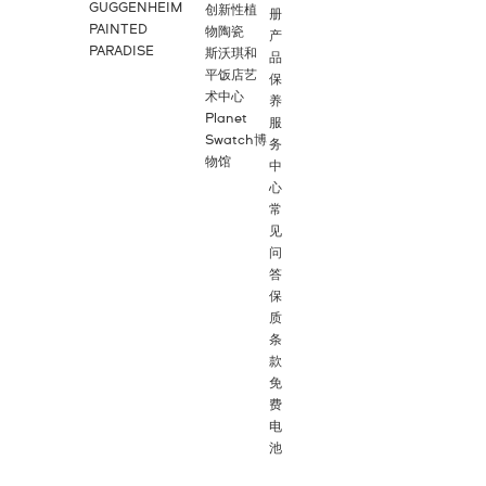
GUGGENHEIM
创新性植
册
PAINTED
物陶瓷
产
PARADISE
斯沃琪和
品
平饭店艺
保
术中心
养
Planet
服
Swatch博
务
物馆
中
心
常
见
问
答
保
质
条
款
免
费
电
池