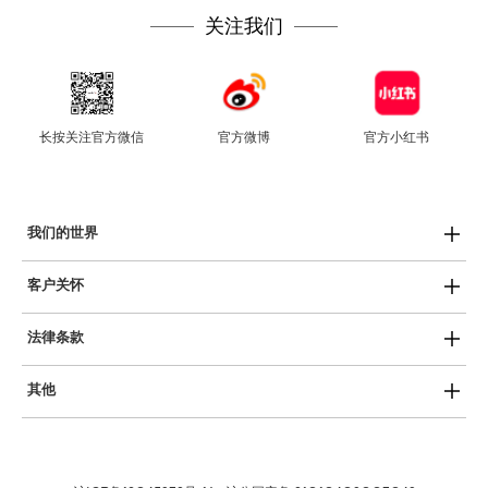
关注我们
长按关注官方微信
官方微博
官方小红书
我们的世界
Swatch热爱艺术
客户关怀
Swatch运动员
用户手册
SISTEM51
法律条款
产品保养
创新性植物陶瓷
隐私政策
服务中心
斯沃琪和平饭店艺术中心
其他
COOKIE声明
常见问答
Planet Swatch博物馆
最新消息
使用条款
保质条款
就业机会
销售条件
免费电池