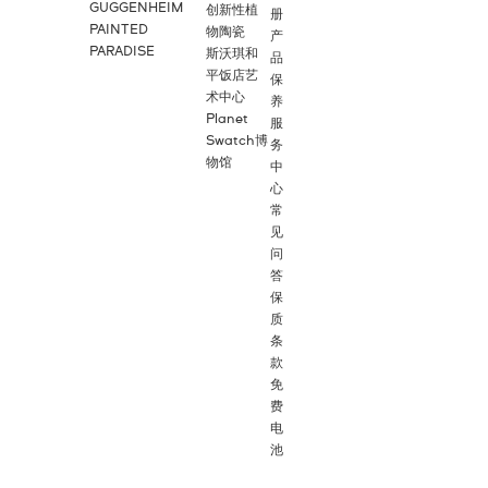
GUGGENHEIM
创新性植
册
PAINTED
物陶瓷
产
PARADISE
斯沃琪和
品
平饭店艺
保
术中心
养
Planet
服
Swatch博
务
物馆
中
心
常
见
问
答
保
质
条
款
免
费
电
池