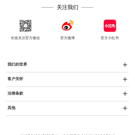
关注我们
长按关注官方微信
官方微博
官方小红书
我们的世界
Swatch热爱艺术
客户关怀
Swatch运动员
用户手册
SISTEM51
法律条款
产品保养
创新性植物陶瓷
隐私政策
服务中心
斯沃琪和平饭店艺术中心
其他
COOKIE声明
常见问答
Planet Swatch博物馆
最新消息
使用条款
保质条款
就业机会
销售条件
免费电池