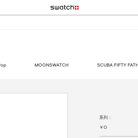
Pop
MOONSWATCH
SCUBA FIFTY FA
系列：
￥0