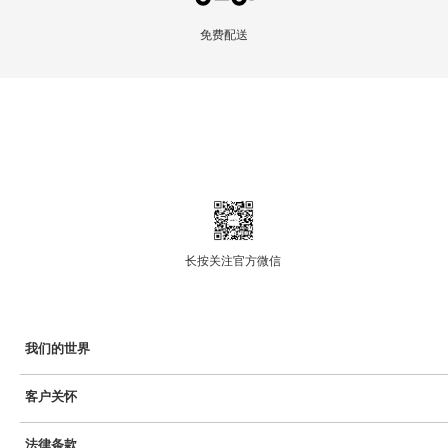
免费配送
长按关注官方微信
我们的世界
Swatch热爱艺术
客户关怀
Swatch运动员
用户手册
SISTEM51
法律条款