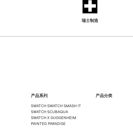
瑞士制造
产品系列
产品分类
SWATCH SWATCH SMASH IT
SWATCH SCUBAQUA
SWATCH X GUGGENHEIM
PAINTED PARADISE