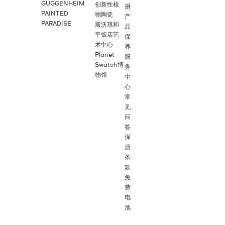
GUGGENHEIM
创新性植
册
PAINTED
物陶瓷
产
PARADISE
斯沃琪和
品
平饭店艺
保
术中心
养
Planet
服
Swatch博
务
物馆
中
心
常
见
问
答
保
质
条
款
免
费
电
池