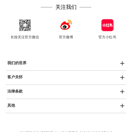
关注我们
长按关注官方微信
官方微博
官方小红书
我们的世界
Swatch热爱艺术
客户关怀
Swatch运动员
用户手册
SISTEM51
法律条款
产品保养
创新性植物陶瓷
隐私政策
服务中心
斯沃琪和平饭店艺术中心
其他
COOKIE声明
常见问答
Planet Swatch博物馆
最新消息
使用条款
保质条款
就业机会
销售条件
免费电池