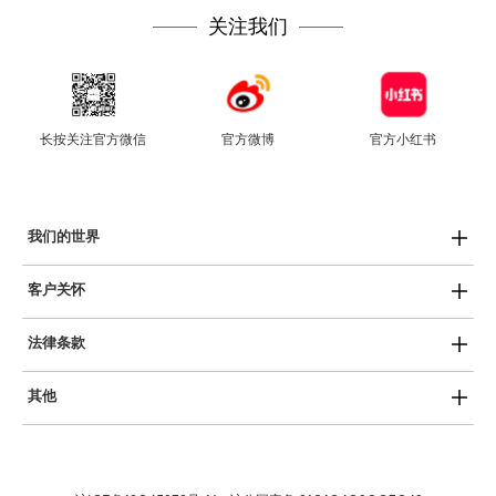
关注我们
长按关注官方微信
官方微博
官方小红书
我们的世界
Swatch热爱艺术
客户关怀
Swatch运动员
用户手册
SISTEM51
法律条款
产品保养
创新性植物陶瓷
隐私政策
服务中心
斯沃琪和平饭店艺术中心
其他
COOKIE声明
常见问答
Planet Swatch博物馆
最新消息
使用条款
保质条款
就业机会
销售条件
免费电池