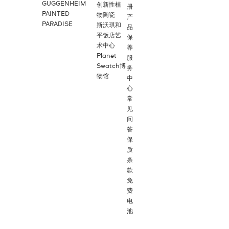
GUGGENHEIM
创新性植
册
PAINTED
物陶瓷
产
PARADISE
斯沃琪和
品
平饭店艺
保
术中心
养
Planet
服
Swatch博
务
物馆
中
心
常
见
问
答
保
质
条
款
免
费
电
池